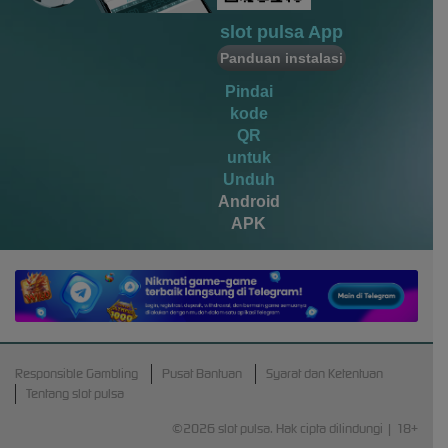
vs20fruitswx
slot pulsa App
miste****0
Panduan instalasi
IDR
4,520,000.00
vs20olympx
Pindai
kode
QR
untuk
Unduh
Android
APK
Responsible Gambling
Pusat Bantuan
Syarat dan Ketentuan
Tentang slot pulsa
©2026 slot pulsa. Hak cipta dilindungi | 18+