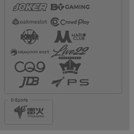
E-Sports