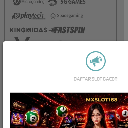
DAFTAR SLOT GACOR