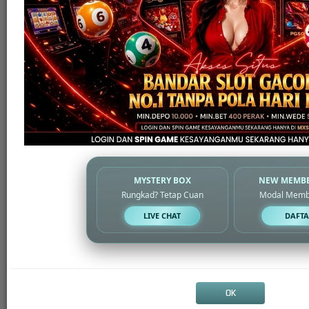
MYSTERY BOX
NEW MEMBE
Live Casino
Rungkad? Tetap Cuan
Modal Memb
LIVE CHAT
DAFTA
OK