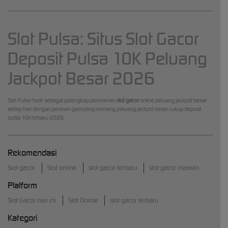
Slot Pulsa: Situs Slot Gacor
Deposit Pulsa 10K Peluang
Jackpot Besar 2026
Slot Pulsa hadir sebagai pelengkap permainan
slot gacor
online peluang jackpot besar
setiap hari dengan jaminan gampang menang peluang jackpot besar cukup deposit
pulsa 10k terbaru 2026.
Rekomendasi
Slot gacor
Slot online
slot gacor terbaru
slot gacor maxwin
Platform
Slot Gacor hari ini
Slot Online
slot gacor terbaru
Kategori