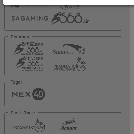
Olahraga
Togel
Crash Game