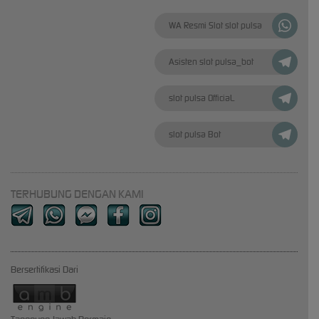
WA Resmi Slot slot pulsa
Asisten slot pulsa_bot
slot pulsa OfficiaL
slot pulsa Bot
TERHUBUNG DENGAN KAMI
Bersertifikasi Dari