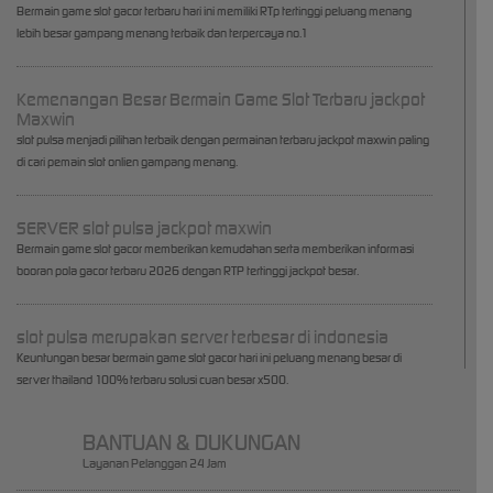
Bermain game slot gacor terbaru hari ini memiliki RTp tertinggi peluang menang
lebih besar gampang menang terbaik dan terpercaya no.1
Kemenangan Besar Bermain Game Slot Terbaru jackpot
Maxwin
slot pulsa menjadi pilihan terbaik dengan permainan terbaru jackpot maxwin paling
di cari pemain slot onlien gampang menang.
SERVER slot pulsa jackpot maxwin
Bermain game slot gacor memberikan kemudahan serta memberikan informasi
booran pola gacor terbaru 2026 dengan RTP tertinggi jackpot besar.
slot pulsa merupakan server terbesar di indonesia
Keuntungan besar bermain game slot gacor hari ini peluang menang besar di
server thailand 100% terbaru solusi cuan besar x500.
BANTUAN & DUKUNGAN
Layanan Pelanggan 24 Jam