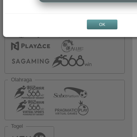
OK
Olahraga
Togel