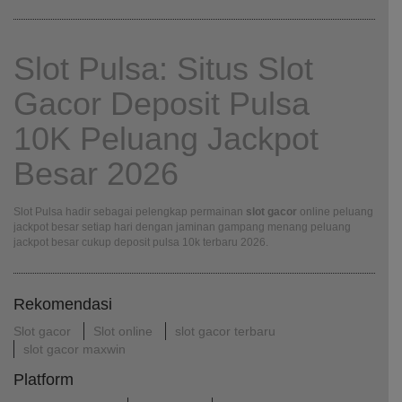
Slot Pulsa: Situs Slot
Gacor Deposit Pulsa
10K Peluang Jackpot
Besar 2026
Slot Pulsa hadir sebagai pelengkap permainan
slot gacor
online peluang
jackpot besar setiap hari dengan jaminan gampang menang peluang
jackpot besar cukup deposit pulsa 10k terbaru 2026.
Rekomendasi
Slot gacor
Slot online
slot gacor terbaru
slot gacor maxwin
Platform