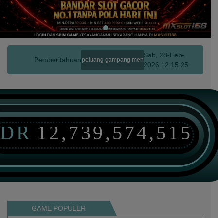
Sab, 28-Feb-
Pemberitahuan
ni cukup deposit pulsa 10k peluang gampang menang paling populer di indonesia 
2026 12.15.25
IDR
12,739,574,515
GAME POPULER