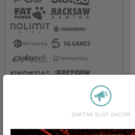
DAFTAR SLOT GACOR