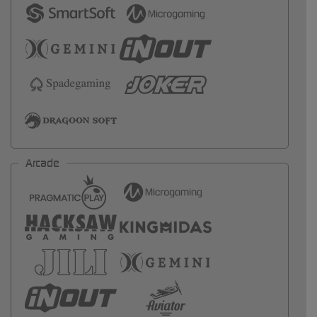
Arcade