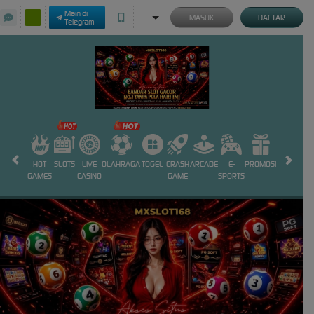
Main di
MASUK
DAFTAR
Telegram
HOT
SLOTS
LIVE
OLAHRAGA
TOGEL
CRASH
ARCADE
E-
PROMOSI
GAMES
CASINO
GAME
SPORTS