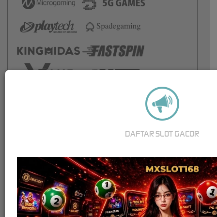
DAFTAR SLOT GACOR