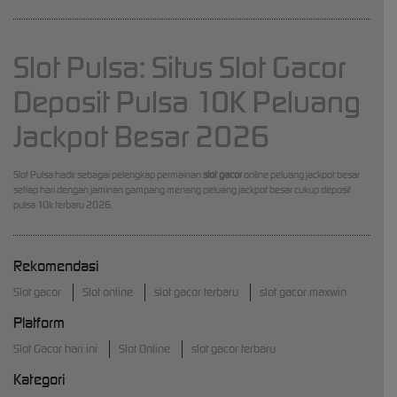
Slot Pulsa: Situs Slot Gacor
Deposit Pulsa 10K Peluang
Jackpot Besar 2026
Slot Pulsa hadir sebagai pelengkap permainan
slot gacor
online peluang jackpot besar
setiap hari dengan jaminan gampang menang peluang jackpot besar cukup deposit
pulsa 10k terbaru 2026.
Rekomendasi
Slot gacor
Slot online
slot gacor terbaru
slot gacor maxwin
Platform
Slot Gacor hari ini
Slot Online
slot gacor terbaru
Kategori