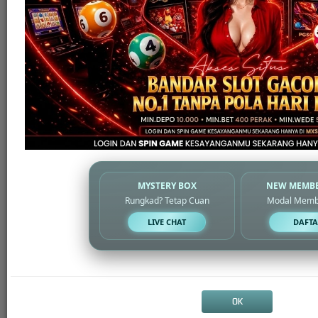
MYSTERY BOX
NEW MEMBE
Live Casino
Rungkad? Tetap Cuan
Modal Memb
LIVE CHAT
DAFTA
OK