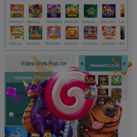
Fortune of Olympus
Mahjong Wins 3 – Black Scatter
Wild Beans
JUNGLE BANG BANG
Mahjong Ways 2
Tokyo Drift Nitro
Laughing Buddha Nexus
Mahjong Ways
Wukong - Black Scatter
Mochi Mania 1000
Fortune Gems
Gates of Olympus Super Scatter
Lucky Twins Nexus
Nexus Tombstone RIP
Video Slots Popular
PEMENANG MESIN SLOT
miste****0
IDR
15,047,200.00
vs20fruitswx
ma****5
IDR
9,253,200.00
vs20starlightx
vsteadf****1
IDR
8,998,000.00